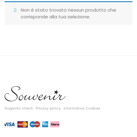
Giubbotti
Non è stato trovato nessun prodotto che
corrisponde alla tua selezione.
Gonne
Maglie
Pantaloni
T-shirt
Top
Tute
Tutti
Supporto clienti
Privacy policy
Informativa Cookies
Gift Card