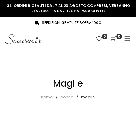
GLI ORDINI RICEVUTI DAL 7 AL 23 AGOSTO COMPRESI, VERRANNO
ELABORATI A PARTIRE DAL 24 AGOSTO
SPEDIZIONI GRATUITE SOPRA 100€
COLLEZIONE
SHOP
0
0
THREE WOMEN, ONE MEMORY
Souvenir Privée
SOUVENIR DE PARIS
Ultimi arrivi
LE MUSE – SOUVENIR PRIVÉE
Abiti
Maglie
Accessori
Camicie
home
donna
maglie
Cappotti
Giacche
Gilet