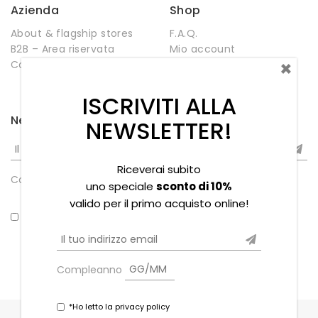
Azienda
Shop
About & flagship stores
F.A.Q.
B2B – Area riservata
Mio account
×
Contatti
Negozio
Wishlist
ISCRIVITI ALLA
Newsletter
NEWSLETTER!
Riceverai subito
Compleanno
uno speciale
sconto di 10%
valido per il primo acquisto online!
*Ho letto la privacy policy
Compleanno
*Ho letto la privacy policy