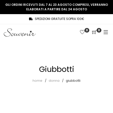
GLI ORDINI RICEVUTI DAL 7 AL 23 AGOSTO COMPRESI, VERRANNO
ELABORATI A PARTIRE DAL 24 AGOSTO
SPEDIZIONI GRATUITE SOPRA 100€
COLLEZIONE
SHOP
0
0
THREE WOMEN, ONE MEMORY
Souvenir Privée
SOUVENIR DE PARIS
Ultimi arrivi
LE MUSE – SOUVENIR PRIVÉE
Abiti
Giubbotti
Accessori
Camicie
home
donna
giubbotti
Cappotti
Giacche
Gilet