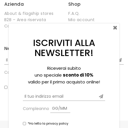
Azienda
Shop
About & flagship stores
F.A.Q.
B2B – Area riservata
Mio account
×
Contatti
Negozio
Wishlist
ISCRIVITI ALLA
Newsletter
NEWSLETTER!
Riceverai subito
Compleanno
uno speciale
sconto di 10%
valido per il primo acquisto online!
*Ho letto la privacy policy
Compleanno
*Ho letto la privacy policy