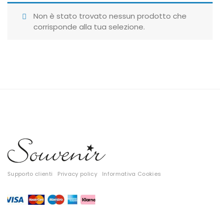
Giubbotti
Non è stato trovato nessun prodotto che
corrisponde alla tua selezione.
Gonne
Maglie
Pantaloni
T-shirt
Top
Tute
Tutti
Supporto clienti
Privacy policy
Informativa Cookies
Gift Card