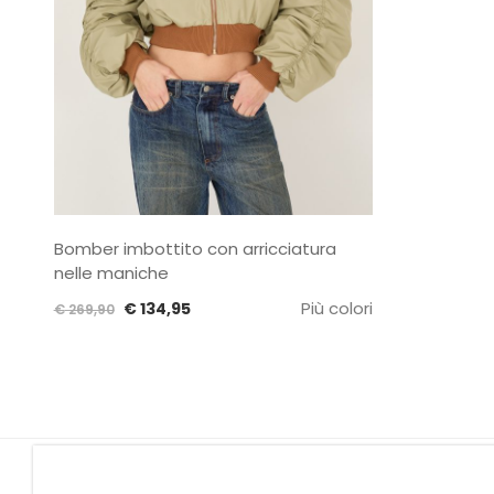
Bomber imbottito con arricciatura
nelle maniche
Il
Il
Più colori
€
134,95
€
269,90
prezzo
prezzo
originale
attuale
era:
è:
€ 269,90.
€ 134,95.