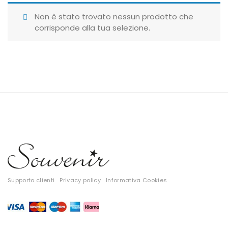
Giubbotti
Non è stato trovato nessun prodotto che
corrisponde alla tua selezione.
Gonne
Maglie
Pantaloni
T-shirt
Top
Tute
Tutti
Supporto clienti
Privacy policy
Informativa Cookies
Gift Card