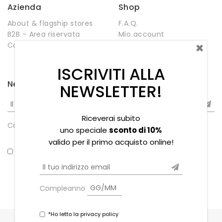
Azienda
Shop
About & flagship stores
F.A.Q.
B2B – Area riservata
Mio account
×
Contatti
Negozio
Wishlist
ISCRIVITI ALLA
Newsletter
NEWSLETTER!
Riceverai subito
Compleanno
uno speciale
sconto di 10%
valido per il primo acquisto online!
*Ho letto la privacy policy
Compleanno
*Ho letto la privacy policy