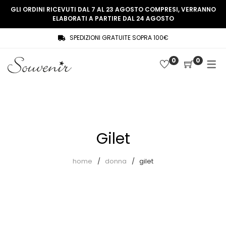
GLI ORDINI RICEVUTI DAL 7 AL 23 AGOSTO COMPRESI, VERRANNO
ELABORATI A PARTIRE DAL 24 AGOSTO
SPEDIZIONI GRATUITE SOPRA 100€
COLLEZIONE
SHOP
0
0
THREE WOMEN, ONE MEMORY
Souvenir Privée
SOUVENIR DE PARIS
Ultimi arrivi
LE MUSE – SOUVENIR PRIVÉE
Abiti
Gilet
Accessori
Camicie
home
donna
gilet
Cappotti
Giacche
Gilet