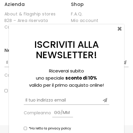
Azienda
Shop
About & flagship stores
F.A.Q.
B2B – Area riservata
Mio account
×
Contatti
Negozio
Wishlist
ISCRIVITI ALLA
Newsletter
NEWSLETTER!
Riceverai subito
Compleanno
uno speciale
sconto di 10%
valido per il primo acquisto online!
*Ho letto la privacy policy
Compleanno
*Ho letto la privacy policy