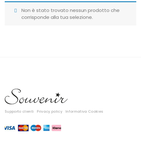
Giubbotti
Non è stato trovato nessun prodotto che
corrisponde alla tua selezione.
Gonne
Maglie
Pantaloni
T-shirt
Top
Tute
Tutti
Supporto clienti
Privacy policy
Informativa Cookies
Gift Card