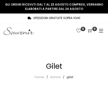
GLI ORDINI RICEVUTI DAL 7 AL 23 AGOSTO COMPRESI, VERRANNO
ELABORATI A PARTIRE DAL 24 AGOSTO
SPEDIZIONI GRATUITE SOPRA 100€
COLLEZIONE
SHOP
0
0
THREE WOMEN, ONE MEMORY
Souvenir Privée
SOUVENIR DE PARIS
Ultimi arrivi
LE MUSE – SOUVENIR PRIVÉE
Abiti
Gilet
Accessori
Camicie
home
donna
gilet
Cappotti
Giacche
Gilet