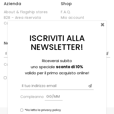
Azienda
Shop
About & flagship stores
F.A.Q.
B2B – Area riservata
Mio account
×
Contatti
Negozio
Wishlist
ISCRIVITI ALLA
Newsletter
NEWSLETTER!
Riceverai subito
Compleanno
uno speciale
sconto di 10%
valido per il primo acquisto online!
*Ho letto la privacy policy
Compleanno
*Ho letto la privacy policy