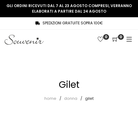
GLI ORDINI RICEVUTI DAL 7 AL 23 AGOSTO COMPRESI, VERRANNO
ELABORATI A PARTIRE DAL 24 AGOSTO
SPEDIZIONI GRATUITE SOPRA 100€
COLLEZIONE
SHOP
0
0
THREE WOMEN, ONE MEMORY
Souvenir Privée
SOUVENIR DE PARIS
Ultimi arrivi
LE MUSE – SOUVENIR PRIVÉE
Abiti
Gilet
Accessori
Camicie
home
donna
gilet
Cappotti
Giacche
Gilet