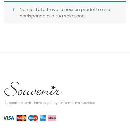
Giubbotti
Non è stato trovato nessun prodotto che
corrisponde alla tua selezione.
Gonne
Maglie
Pantaloni
T-shirt
Top
Tute
Tutti
Supporto clienti
Privacy policy
Informativa Cookies
Gift Card