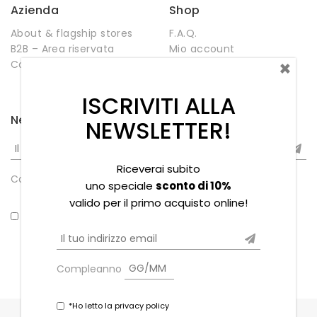
Azienda
Shop
About & flagship stores
F.A.Q.
B2B – Area riservata
Mio account
×
Contatti
Negozio
Wishlist
ISCRIVITI ALLA
Newsletter
NEWSLETTER!
Riceverai subito
Compleanno
uno speciale
sconto di 10%
valido per il primo acquisto online!
*Ho letto la privacy policy
Compleanno
*Ho letto la privacy policy