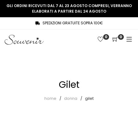
GLI ORDINI RICEVUTI DAL 7 AL 23 AGOSTO COMPRESI, VERRANNO
ELABORATI A PARTIRE DAL 24 AGOSTO
SPEDIZIONI GRATUITE SOPRA 100€
COLLEZIONE
SHOP
0
0
THREE WOMEN, ONE MEMORY
Souvenir Privée
SOUVENIR DE PARIS
Ultimi arrivi
LE MUSE – SOUVENIR PRIVÉE
Abiti
Gilet
Accessori
Camicie
home
donna
gilet
Cappotti
Giacche
Gilet