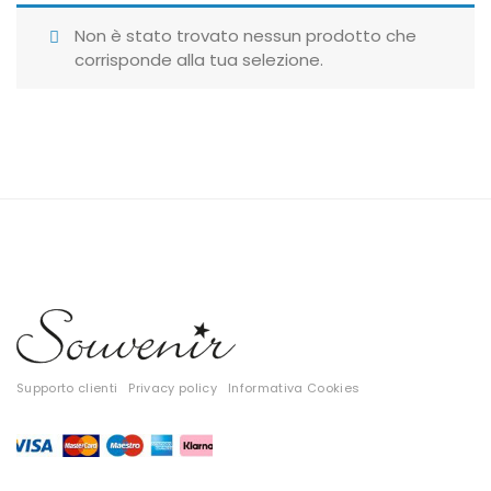
Giubbotti
Non è stato trovato nessun prodotto che
corrisponde alla tua selezione.
Gonne
Maglie
Pantaloni
T-shirt
Top
Tute
Tutti
Supporto clienti
Privacy policy
Informativa Cookies
Gift Card