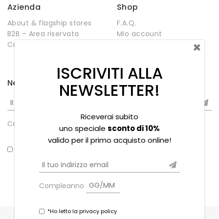
Azienda
Shop
About & flagship stores
F.A.Q.
B2B – Area riservata
Mio account
×
Contatti
Negozio
Wishlist
ISCRIVITI ALLA
Newsletter
NEWSLETTER!
Riceverai subito
Compleanno
uno speciale
sconto di 10%
valido per il primo acquisto online!
*Ho letto la privacy policy
Compleanno
*Ho letto la privacy policy