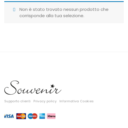
Giubbotti
Non è stato trovato nessun prodotto che
corrisponde alla tua selezione.
Gonne
Maglie
Pantaloni
T-shirt
Top
Tute
Tutti
Supporto clienti
Privacy policy
Informativa Cookies
Gift Card