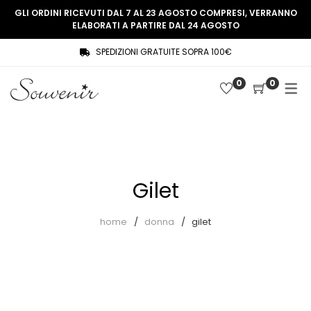
GLI ORDINI RICEVUTI DAL 7 AL 23 AGOSTO COMPRESI, VERRANNO
ELABORATI A PARTIRE DAL 24 AGOSTO
SPEDIZIONI GRATUITE SOPRA 100€
COLLEZIONE
SHOP
0
0
THREE WOMEN, ONE MEMORY
Souvenir Privée
SOUVENIR DE PARIS
Ultimi arrivi
LE MUSE – SOUVENIR PRIVÉE
Abiti
Gilet
Accessori
Camicie
home
donna
gilet
Cappotti
Giacche
Gilet