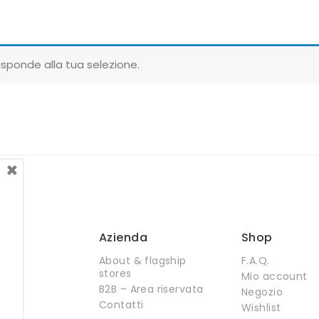
sponde alla tua selezione.
×
Azienda
Shop
About & flagship
F.A.Q.
stores
Mio account
B2B – Area riservata
Negozio
Contatti
Wishlist