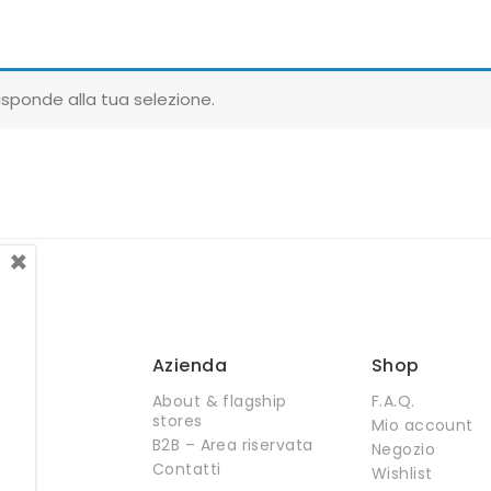
sponde alla tua selezione.
×
Azienda
Shop
About & flagship
F.A.Q.
stores
Mio account
B2B – Area riservata
Negozio
Contatti
Wishlist