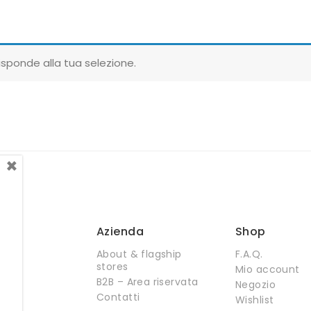
sponde alla tua selezione.
×
Azienda
Shop
About & flagship
F.A.Q.
stores
Mio account
B2B – Area riservata
Negozio
Contatti
Wishlist