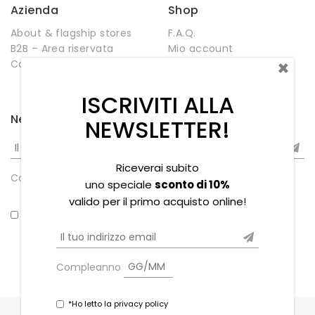
Azienda
Shop
About & flagship stores
F.A.Q.
B2B – Area riservata
Mio account
×
Contatti
Negozio
Wishlist
ISCRIVITI ALLA
Newsletter
NEWSLETTER!
Riceverai subito
Compleanno
uno speciale
sconto di 10%
valido per il primo acquisto online!
*Ho letto la privacy policy
Compleanno
*Ho letto la privacy policy