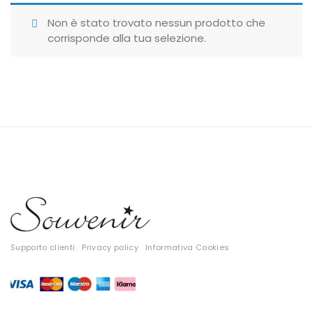
Giubbotti
Non è stato trovato nessun prodotto che
corrisponde alla tua selezione.
Gonne
Maglie
Pantaloni
T-shirt
Top
Tute
Tutti
Supporto clienti
Privacy policy
Informativa Cookies
Gift Card