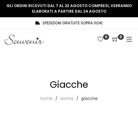
GLI ORDINI RICEVUTI DAL 7 AL 23 AGOSTO COMPRESI, VERRANNO
ELABORATI A PARTIRE DAL 24 AGOSTO
SPEDIZIONI GRATUITE SOPRA 100€
COLLEZIONE
SHOP
0
0
THREE WOMEN, ONE MEMORY
Souvenir Privée
SOUVENIR DE PARIS
Ultimi arrivi
LE MUSE – SOUVENIR PRIVÉE
Abiti
Giacche
Accessori
Camicie
home
donna
giacche
Cappotti
Giacche
Gilet