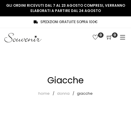
GLI ORDINI RICEVUTI DAL 7 AL 23 AGOSTO COMPRESI, VERRANNO
ELABORATI A PARTIRE DAL 24 AGOSTO
SPEDIZIONI GRATUITE SOPRA 100€
COLLEZIONE
SHOP
0
0
THREE WOMEN, ONE MEMORY
Souvenir Privée
SOUVENIR DE PARIS
Ultimi arrivi
LE MUSE – SOUVENIR PRIVÉE
Abiti
Giacche
Accessori
Camicie
home
donna
giacche
Cappotti
Giacche
Gilet