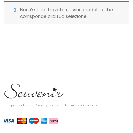
Giubbotti
Non è stato trovato nessun prodotto che
corrisponde alla tua selezione.
Gonne
Maglie
Pantaloni
T-shirt
Top
Tute
Tutti
Supporto clienti
Privacy policy
Informativa Cookies
Gift Card