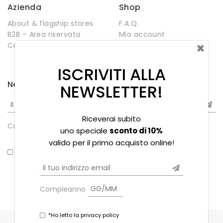
Azienda
Shop
About & flagship stores
F.A.Q.
B2B – Area riservata
Mio account
×
Contatti
Negozio
Wishlist
ISCRIVITI ALLA
Newsletter
NEWSLETTER!
Riceverai subito
Compleanno
uno speciale
sconto di 10%
valido per il primo acquisto online!
*Ho letto la privacy policy
Compleanno
*Ho letto la privacy policy