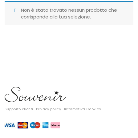
Giubbotti
Non è stato trovato nessun prodotto che
corrisponde alla tua selezione.
Gonne
Maglie
Pantaloni
T-shirt
Top
Tute
Tutti
Supporto clienti
Privacy policy
Informativa Cookies
Gift Card