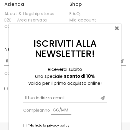
Azienda
Shop
About & flagship stores
F.A.Q.
B2B – Area riservata
Mio account
×
Contatti
Negozio
Wishlist
ISCRIVITI ALLA
Newsletter
NEWSLETTER!
Riceverai subito
Compleanno
uno speciale
sconto di 10%
valido per il primo acquisto online!
*Ho letto la privacy policy
Compleanno
*Ho letto la privacy policy