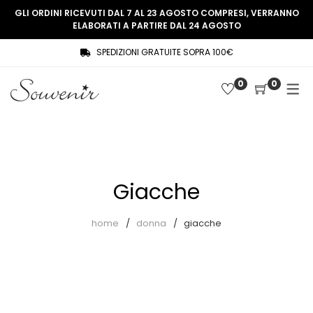
GLI ORDINI RICEVUTI DAL 7 AL 23 AGOSTO COMPRESI, VERRANNO
ELABORATI A PARTIRE DAL 24 AGOSTO
SPEDIZIONI GRATUITE SOPRA 100€
COLLEZIONE
SHOP
0
0
THREE WOMEN, ONE MEMORY
Souvenir Privée
SOUVENIR DE PARIS
Ultimi arrivi
LE MUSE – SOUVENIR PRIVÉE
Abiti
Giacche
Accessori
Camicie
home
donna
giacche
Cappotti
Giacche
Gilet