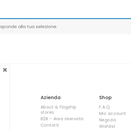
sponde alla tua selezione.
×
Azienda
Shop
About & flagship
F.A.Q.
stores
Mio account
B2B – Area riservata
Negozio
Contatti
Wishlist