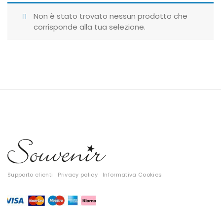
Giubbotti
Non è stato trovato nessun prodotto che
corrisponde alla tua selezione.
Gonne
Maglie
Pantaloni
T-shirt
Top
Tute
Tutti
Supporto clienti
Privacy policy
Informativa Cookies
Gift Card