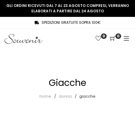
GLI ORDINI RICEVUTI DAL 7 AL 23 AGOSTO COMPRESI, VERRANNO
ELABORATI A PARTIRE DAL 24 AGOSTO
SPEDIZIONI GRATUITE SOPRA 100€
COLLEZIONE
SHOP
0
0
THREE WOMEN, ONE MEMORY
Souvenir Privée
SOUVENIR DE PARIS
Ultimi arrivi
LE MUSE – SOUVENIR PRIVÉE
Abiti
Giacche
Accessori
Camicie
home
donna
giacche
Cappotti
Giacche
Gilet