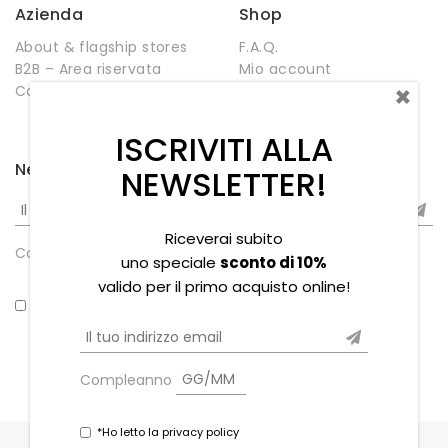
Azienda
Shop
About & flagship stores
F.A.Q.
B2B – Area riservata
Mio account
×
Contatti
Negozio
Wishlist
ISCRIVITI ALLA
Newsletter
NEWSLETTER!
Riceverai subito
Compleanno
uno speciale
sconto di 10%
valido per il primo acquisto online!
*Ho letto la privacy policy
Compleanno
*Ho letto la privacy policy