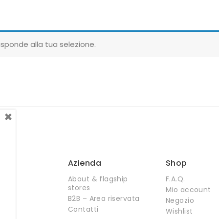
sponde alla tua selezione.
×
Azienda
Shop
About & flagship
F.A.Q.
stores
Mio account
B2B – Area riservata
Negozio
Contatti
Wishlist