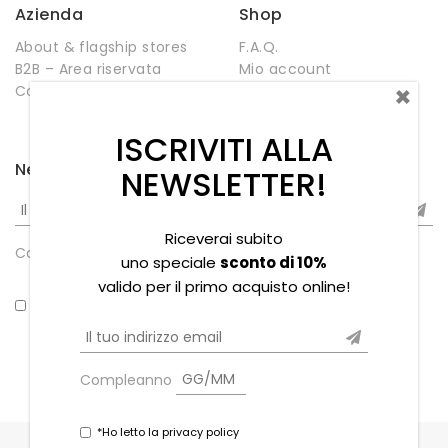
Azienda
Shop
About & flagship stores
F.A.Q.
B2B – Area riservata
Mio account
×
Contatti
Negozio
Wishlist
ISCRIVITI ALLA
Newsletter
NEWSLETTER!
Riceverai subito
Compleanno
uno speciale
sconto di 10%
valido per il primo acquisto online!
*Ho letto la privacy policy
Compleanno
*Ho letto la privacy policy