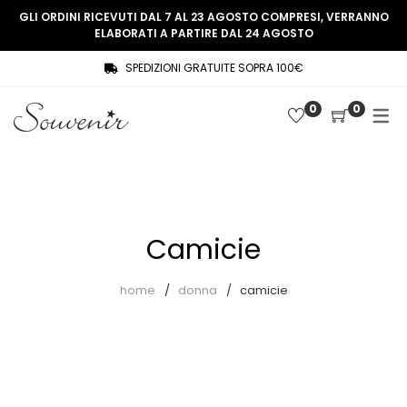
GLI ORDINI RICEVUTI DAL 7 AL 23 AGOSTO COMPRESI, VERRANNO
ELABORATI A PARTIRE DAL 24 AGOSTO
SPEDIZIONI GRATUITE SOPRA 100€
COLLEZIONE
SHOP
0
0
THREE WOMEN, ONE MEMORY
Souvenir Privée
SOUVENIR DE PARIS
Ultimi arrivi
LE MUSE – SOUVENIR PRIVÉE
Abiti
Camicie
Accessori
Camicie
home
donna
camicie
Cappotti
Giacche
Gilet