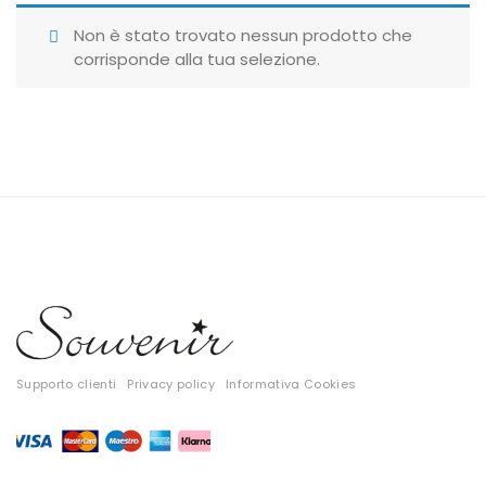
Giubbotti
Non è stato trovato nessun prodotto che
corrisponde alla tua selezione.
Gonne
Maglie
Pantaloni
T-shirt
Top
Tute
Tutti
Supporto clienti
Privacy policy
Informativa Cookies
Gift Card