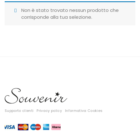
Giubbotti
Non è stato trovato nessun prodotto che
corrisponde alla tua selezione.
Gonne
Maglie
Pantaloni
T-shirt
Top
Tute
Tutti
Supporto clienti
Privacy policy
Informativa Cookies
Gift Card