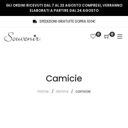
GLI ORDINI RICEVUTI DAL 7 AL 23 AGOSTO COMPRESI, VERRANNO
ELABORATI A PARTIRE DAL 24 AGOSTO
SPEDIZIONI GRATUITE SOPRA 100€
COLLEZIONE
SHOP
0
0
THREE WOMEN, ONE MEMORY
Souvenir Privée
SOUVENIR DE PARIS
Ultimi arrivi
LE MUSE – SOUVENIR PRIVÉE
Abiti
Camicie
Accessori
Camicie
home
donna
camicie
Cappotti
Giacche
Gilet