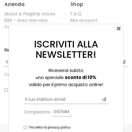
Azienda
Shop
About & flagship stores
F.A.Q.
B2B – Area riservata
Mio account
×
Contatti
Negozio
Wishlist
ISCRIVITI ALLA
Newsletter
NEWSLETTER!
Riceverai subito
Compleanno
uno speciale
sconto di 10%
valido per il primo acquisto online!
*Ho letto la privacy policy
Compleanno
*Ho letto la privacy policy