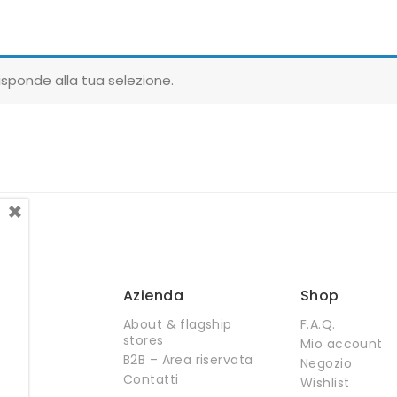
sponde alla tua selezione.
×
Azienda
Shop
About & flagship
F.A.Q.
stores
Mio account
B2B – Area riservata
Negozio
Contatti
Wishlist