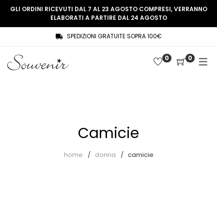
GLI ORDINI RICEVUTI DAL 7 AL 23 AGOSTO COMPRESI, VERRANNO
ELABORATI A PARTIRE DAL 24 AGOSTO
SPEDIZIONI GRATUITE SOPRA 100€
COLLEZIONE
SHOP
0
0
THREE WOMEN, ONE MEMORY
Souvenir Privée
SOUVENIR DE PARIS
Ultimi arrivi
LE MUSE – SOUVENIR PRIVÉE
Abiti
Camicie
Accessori
Camicie
home
donna
camicie
Cappotti
Giacche
Gilet