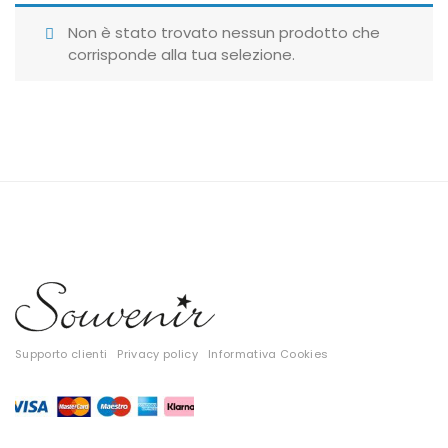
Giubbotti
Non è stato trovato nessun prodotto che
corrisponde alla tua selezione.
Gonne
Maglie
Pantaloni
T-shirt
Top
Tute
Tutti
Supporto clienti
Privacy policy
Informativa Cookies
Gift Card