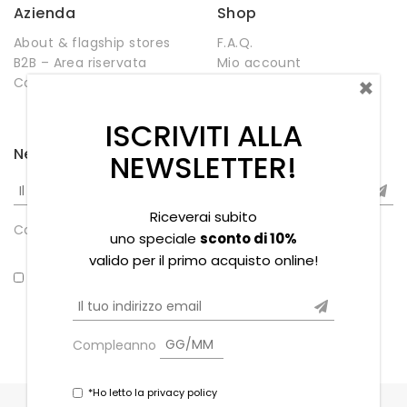
Azienda
Shop
About & flagship stores
F.A.Q.
B2B – Area riservata
Mio account
×
Contatti
Negozio
Wishlist
ISCRIVITI ALLA
Newsletter
NEWSLETTER!
Riceverai subito
Compleanno
uno speciale
sconto di 10%
valido per il primo acquisto online!
*Ho letto la privacy policy
Compleanno
*Ho letto la privacy policy