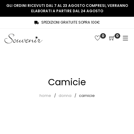
GLI ORDINI RICEVUTI DAL 7 AL 23 AGOSTO COMPRESI, VERRANNO
ELABORATI A PARTIRE DAL 24 AGOSTO
SPEDIZIONI GRATUITE SOPRA 100€
COLLEZIONE
SHOP
0
0
THREE WOMEN, ONE MEMORY
Souvenir Privée
SOUVENIR DE PARIS
Ultimi arrivi
LE MUSE – SOUVENIR PRIVÉE
Abiti
Camicie
Accessori
Camicie
home
donna
camicie
Cappotti
Giacche
Gilet