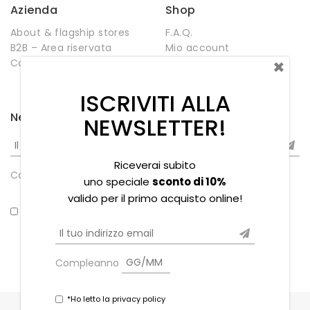
Azienda
Shop
About & flagship stores
F.A.Q.
B2B – Area riservata
Mio account
×
Contatti
Negozio
Wishlist
ISCRIVITI ALLA
Newsletter
NEWSLETTER!
Riceverai subito
Compleanno
uno speciale
sconto di 10%
valido per il primo acquisto online!
*Ho letto la privacy policy
Compleanno
*Ho letto la privacy policy