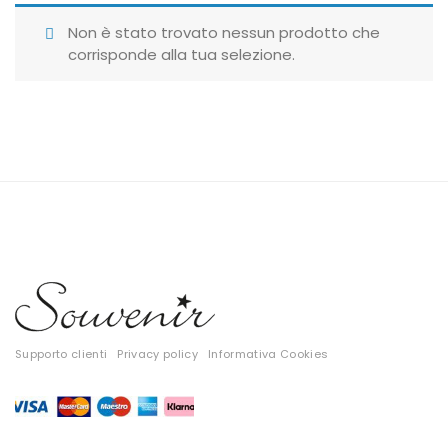
Giubbotti
Non è stato trovato nessun prodotto che
corrisponde alla tua selezione.
Gonne
Maglie
Pantaloni
T-shirt
Top
Tute
Tutti
Supporto clienti
Privacy policy
Informativa Cookies
Gift Card