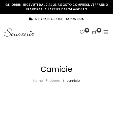
GLI ORDINI RICEVUTI DAL 7 AL 23 AGOSTO COMPRESI, VERRANNO
ELABORATI A PARTIRE DAL 24 AGOSTO
SPEDIZIONI GRATUITE SOPRA 100€
COLLEZIONE
SHOP
0
0
THREE WOMEN, ONE MEMORY
Souvenir Privée
SOUVENIR DE PARIS
Ultimi arrivi
LE MUSE – SOUVENIR PRIVÉE
Abiti
Camicie
Accessori
Camicie
home
donna
camicie
Cappotti
Giacche
Gilet