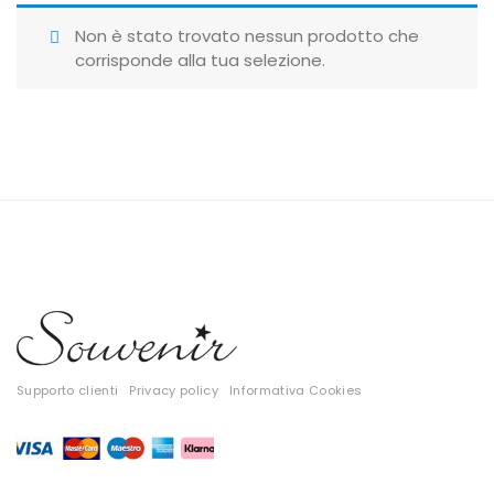
Giubbotti
Non è stato trovato nessun prodotto che
corrisponde alla tua selezione.
Gonne
Maglie
Pantaloni
T-shirt
Top
Tute
Tutti
Supporto clienti
Privacy policy
Informativa Cookies
Gift Card