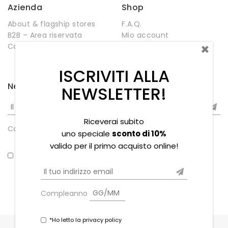
Azienda
Shop
About & flagship stores
F.A.Q.
B2B – Area riservata
Mio account
×
Contatti
Negozio
Wishlist
ISCRIVITI ALLA
Newsletter
NEWSLETTER!
Riceverai subito
Compleanno
uno speciale
sconto di 10%
valido per il primo acquisto online!
*Ho letto la privacy policy
Compleanno
*Ho letto la privacy policy