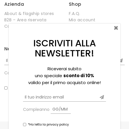
Azienda
Shop
About & flagship stores
F.A.Q.
B2B – Area riservata
Mio account
×
Contatti
Negozio
Wishlist
ISCRIVITI ALLA
Newsletter
NEWSLETTER!
Riceverai subito
Compleanno
uno speciale
sconto di 10%
valido per il primo acquisto online!
*Ho letto la privacy policy
Compleanno
*Ho letto la privacy policy