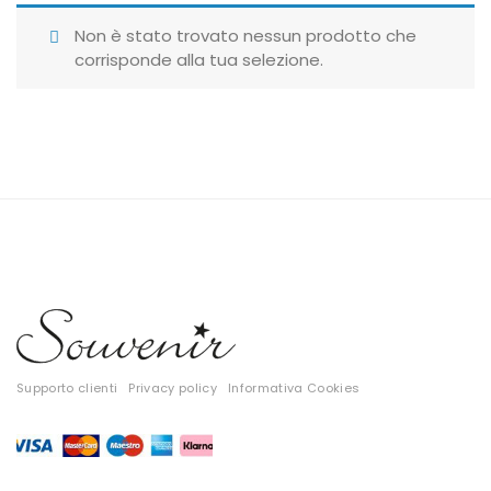
Giubbotti
Non è stato trovato nessun prodotto che
corrisponde alla tua selezione.
Gonne
Maglie
Pantaloni
T-shirt
Top
Tute
Tutti
Supporto clienti
Privacy policy
Informativa Cookies
Gift Card