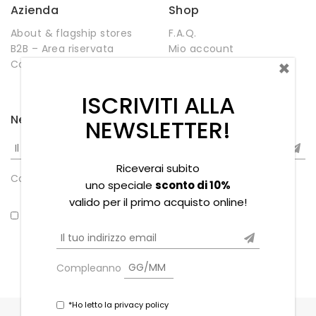
Azienda
Shop
About & flagship stores
F.A.Q.
B2B – Area riservata
Mio account
×
Contatti
Negozio
Wishlist
ISCRIVITI ALLA
Newsletter
NEWSLETTER!
Riceverai subito
Compleanno
uno speciale
sconto di 10%
valido per il primo acquisto online!
*Ho letto la privacy policy
Compleanno
*Ho letto la privacy policy