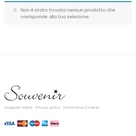
Giubbotti
Non è stato trovato nessun prodotto che
corrisponde alla tua selezione.
Gonne
Maglie
Pantaloni
T-shirt
Top
Tute
Tutti
Supporto clienti
Privacy policy
Informativa Cookies
Gift Card