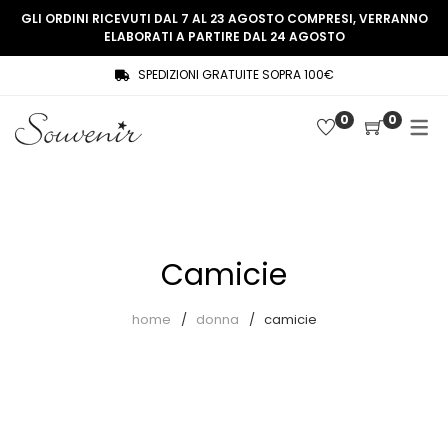
GLI ORDINI RICEVUTI DAL 7 AL 23 AGOSTO COMPRESI, VERRANNO
ELABORATI A PARTIRE DAL 24 AGOSTO
SPEDIZIONI GRATUITE SOPRA 100€
COLLEZIONE
SHOP
0
0
THREE WOMEN, ONE MEMORY
Souvenir Privée
SOUVENIR DE PARIS
Ultimi arrivi
LE MUSE – SOUVENIR PRIVÉE
Abiti
Camicie
Accessori
Camicie
home
donna
camicie
Cappotti
Giacche
Gilet