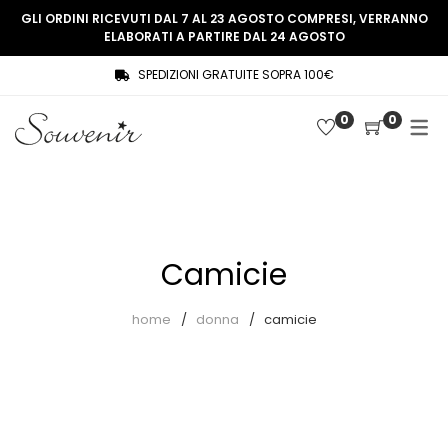
GLI ORDINI RICEVUTI DAL 7 AL 23 AGOSTO COMPRESI, VERRANNO
ELABORATI A PARTIRE DAL 24 AGOSTO
SPEDIZIONI GRATUITE SOPRA 100€
COLLEZIONE
SHOP
0
0
THREE WOMEN, ONE MEMORY
Souvenir Privée
SOUVENIR DE PARIS
Ultimi arrivi
LE MUSE – SOUVENIR PRIVÉE
Abiti
Camicie
Accessori
Camicie
home
donna
camicie
Cappotti
Giacche
Gilet