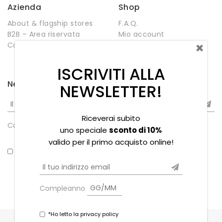
Azienda
Shop
About & flagship stores
F.A.Q.
B2B – Area riservata
Mio account
×
Contatti
Negozio
Wishlist
ISCRIVITI ALLA
Newsletter
NEWSLETTER!
Riceverai subito
Compleanno
uno speciale
sconto di 10%
valido per il primo acquisto online!
*Ho letto la privacy policy
Compleanno
*Ho letto la privacy policy