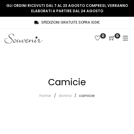
GLI ORDINI RICEVUTI DAL 7 AL 23 AGOSTO COMPRESI, VERRANNO
ELABORATI A PARTIRE DAL 24 AGOSTO
SPEDIZIONI GRATUITE SOPRA 100€
COLLEZIONE
SHOP
0
0
THREE WOMEN, ONE MEMORY
Souvenir Privée
SOUVENIR DE PARIS
Ultimi arrivi
LE MUSE – SOUVENIR PRIVÉE
Abiti
Camicie
Accessori
Camicie
home
donna
camicie
Cappotti
Giacche
Gilet