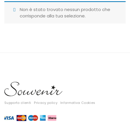
Giubbotti
Non è stato trovato nessun prodotto che
corrisponde alla tua selezione.
Gonne
Maglie
Pantaloni
T-shirt
Top
Tute
Tutti
Supporto clienti
Privacy policy
Informativa Cookies
Gift Card