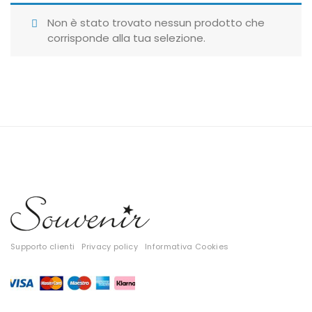
Giubbotti
Non è stato trovato nessun prodotto che
corrisponde alla tua selezione.
Gonne
Maglie
Pantaloni
T-shirt
Top
Tute
Tutti
Supporto clienti
Privacy policy
Informativa Cookies
Gift Card