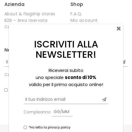
Azienda
Shop
About & flagship stores
F.A.Q.
B2B – Area riservata
Mio account
×
Contatti
Negozio
Wishlist
ISCRIVITI ALLA
Newsletter
NEWSLETTER!
Riceverai subito
Compleanno
uno speciale
sconto di 10%
valido per il primo acquisto online!
*Ho letto la privacy policy
Compleanno
*Ho letto la privacy policy