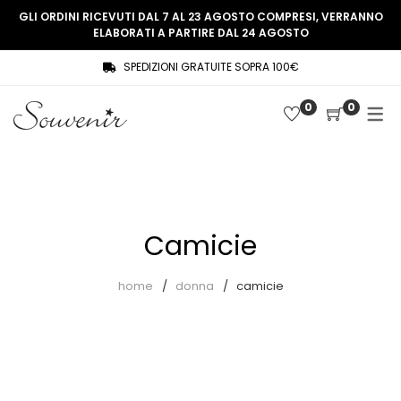
GLI ORDINI RICEVUTI DAL 7 AL 23 AGOSTO COMPRESI, VERRANNO
ELABORATI A PARTIRE DAL 24 AGOSTO
SPEDIZIONI GRATUITE SOPRA 100€
COLLEZIONE
SHOP
0
0
THREE WOMEN, ONE MEMORY
Souvenir Privée
SOUVENIR DE PARIS
Ultimi arrivi
LE MUSE – SOUVENIR PRIVÉE
Abiti
Camicie
Accessori
Camicie
home
donna
camicie
Cappotti
Giacche
Gilet