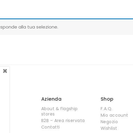
sponde alla tua selezione.
×
Azienda
Shop
About & flagship
F.A.Q.
stores
Mio account
B2B – Area riservata
Negozio
Contatti
Wishlist