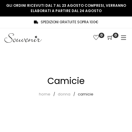
GLI ORDINI RICEVUTI DAL 7 AL 23 AGOSTO COMPRESI, VERRANNO
ELABORATI A PARTIRE DAL 24 AGOSTO
SPEDIZIONI GRATUITE SOPRA 100€
COLLEZIONE
SHOP
0
0
THREE WOMEN, ONE MEMORY
Souvenir Privée
SOUVENIR DE PARIS
Ultimi arrivi
LE MUSE – SOUVENIR PRIVÉE
Abiti
Camicie
Accessori
Camicie
home
donna
camicie
Cappotti
Giacche
Gilet