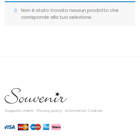
Giubbotti
Non è stato trovato nessun prodotto che
corrisponde alla tua selezione.
Gonne
Maglie
Pantaloni
T-shirt
Top
Tute
Tutti
Supporto clienti
Privacy policy
Informativa Cookies
Gift Card