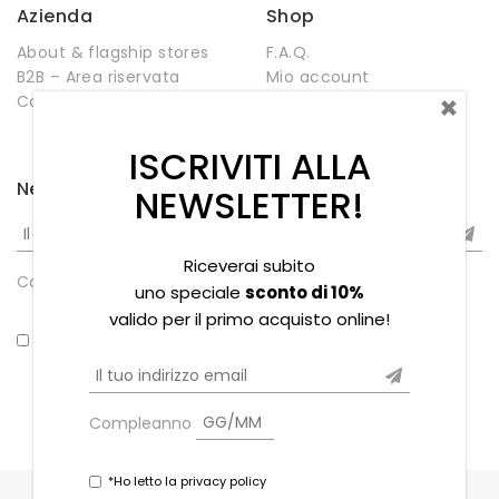
Azienda
Shop
About & flagship stores
F.A.Q.
B2B – Area riservata
Mio account
×
Contatti
Negozio
Wishlist
ISCRIVITI ALLA
Newsletter
NEWSLETTER!
Riceverai subito
Compleanno
uno speciale
sconto di 10%
valido per il primo acquisto online!
*Ho letto la privacy policy
Compleanno
*Ho letto la privacy policy