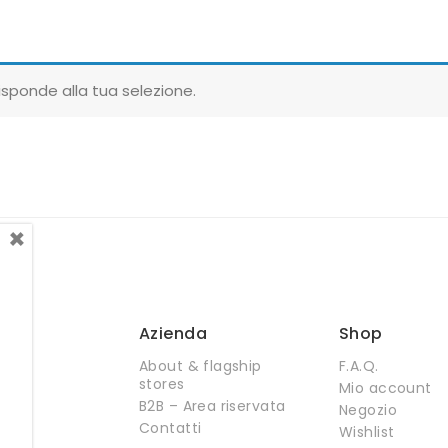
sponde alla tua selezione.
×
Azienda
Shop
About & flagship
F.A.Q.
stores
Mio account
B2B – Area riservata
Negozio
Contatti
Wishlist