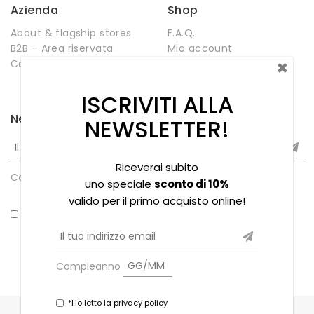
Azienda
Shop
About & flagship stores
F.A.Q.
B2B – Area riservata
Mio account
×
Contatti
Negozio
Wishlist
ISCRIVITI ALLA
Newsletter
NEWSLETTER!
Riceverai subito
Compleanno
uno speciale
sconto di 10%
valido per il primo acquisto online!
*Ho letto la privacy policy
Compleanno
*Ho letto la privacy policy