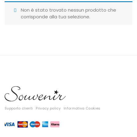
Giubbotti
Non è stato trovato nessun prodotto che
corrisponde alla tua selezione.
Gonne
Maglie
Pantaloni
T-shirt
Top
Tute
Tutti
Supporto clienti
Privacy policy
Informativa Cookies
Gift Card