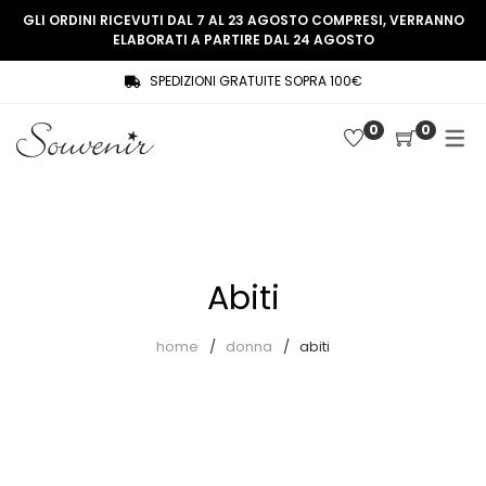
GLI ORDINI RICEVUTI DAL 7 AL 23 AGOSTO COMPRESI, VERRANNO
ELABORATI A PARTIRE DAL 24 AGOSTO
SPEDIZIONI GRATUITE SOPRA 100€
COLLEZIONE
SHOP
0
0
THREE WOMEN, ONE MEMORY
Souvenir Privée
SOUVENIR DE PARIS
Ultimi arrivi
LE MUSE – SOUVENIR PRIVÉE
Abiti
Abiti
Accessori
Camicie
home
donna
abiti
Cappotti
Giacche
Gilet