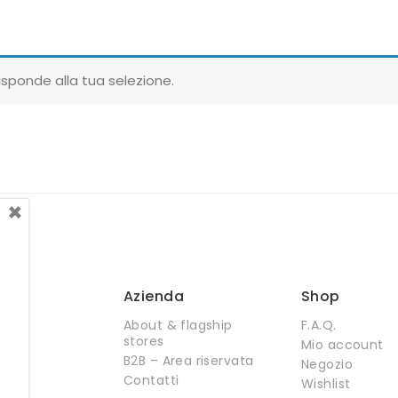
sponde alla tua selezione.
×
Azienda
Shop
About & flagship
F.A.Q.
stores
Mio account
B2B – Area riservata
Negozio
Contatti
Wishlist