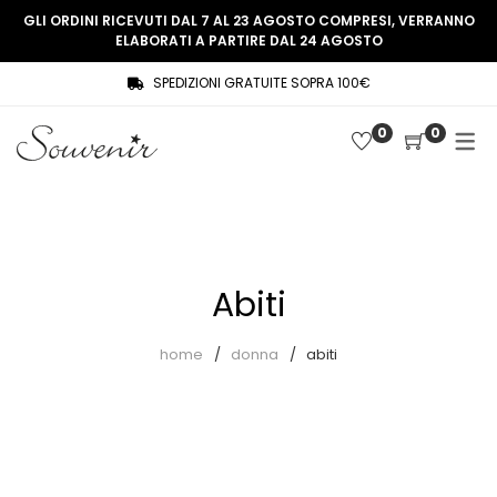
GLI ORDINI RICEVUTI DAL 7 AL 23 AGOSTO COMPRESI, VERRANNO
ELABORATI A PARTIRE DAL 24 AGOSTO
SPEDIZIONI GRATUITE SOPRA 100€
COLLEZIONE
SHOP
0
0
THREE WOMEN, ONE MEMORY
Souvenir Privée
SOUVENIR DE PARIS
Ultimi arrivi
LE MUSE – SOUVENIR PRIVÉE
Abiti
Abiti
Accessori
Camicie
home
donna
abiti
Cappotti
Giacche
Gilet