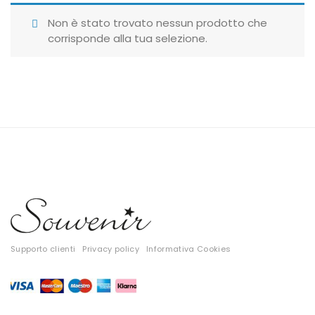
Giubbotti
Non è stato trovato nessun prodotto che
corrisponde alla tua selezione.
Gonne
Maglie
Pantaloni
T-shirt
Top
Tute
Tutti
Supporto clienti
Privacy policy
Informativa Cookies
Gift Card