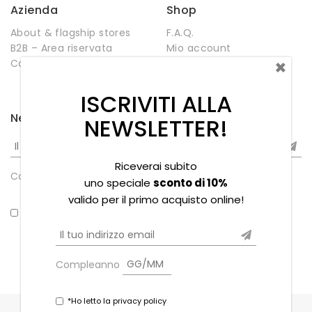
Azienda
Shop
About & flagship stores
F.A.Q.
B2B – Area riservata
Mio account
×
Contatti
Negozio
Wishlist
ISCRIVITI ALLA
Newsletter
NEWSLETTER!
Riceverai subito
Compleanno
uno speciale
sconto di 10%
valido per il primo acquisto online!
*Ho letto la privacy policy
Compleanno
*Ho letto la privacy policy