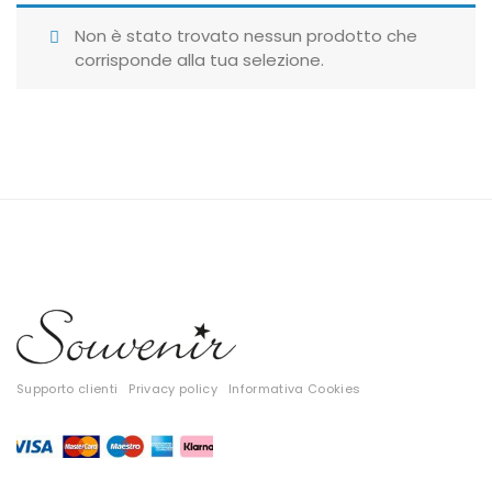
Giubbotti
Non è stato trovato nessun prodotto che
corrisponde alla tua selezione.
Gonne
Maglie
Pantaloni
T-shirt
Top
Tute
Tutti
Supporto clienti
Privacy policy
Informativa Cookies
Gift Card