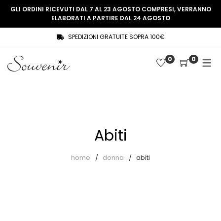
GLI ORDINI RICEVUTI DAL 7 AL 23 AGOSTO COMPRESI, VERRANNO
ELABORATI A PARTIRE DAL 24 AGOSTO
SPEDIZIONI GRATUITE SOPRA 100€
COLLEZIONE
SHOP
0
0
THREE WOMEN, ONE MEMORY
Souvenir Privée
SOUVENIR DE PARIS
Ultimi arrivi
LE MUSE – SOUVENIR PRIVÉE
Abiti
Abiti
Accessori
Camicie
home
donna
abiti
Cappotti
Giacche
Gilet