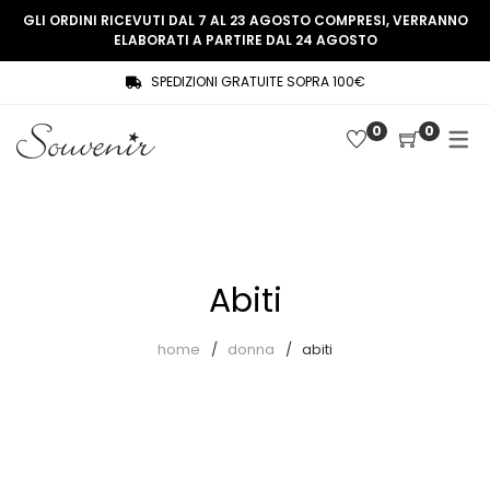
GLI ORDINI RICEVUTI DAL 7 AL 23 AGOSTO COMPRESI, VERRANNO
ELABORATI A PARTIRE DAL 24 AGOSTO
SPEDIZIONI GRATUITE SOPRA 100€
COLLEZIONE
SHOP
0
0
THREE WOMEN, ONE MEMORY
Souvenir Privée
SOUVENIR DE PARIS
Ultimi arrivi
LE MUSE – SOUVENIR PRIVÉE
Abiti
Abiti
Accessori
Camicie
home
donna
abiti
Cappotti
Giacche
Gilet