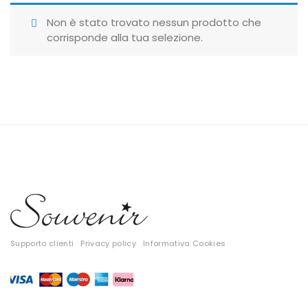
Giubbotti
Non è stato trovato nessun prodotto che
corrisponde alla tua selezione.
Gonne
Maglie
Pantaloni
T-shirt
Top
Tute
Tutti
Supporto clienti
Privacy policy
Informativa Cookies
Gift Card