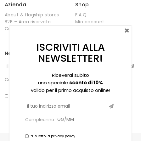
Azienda
Shop
About & flagship stores
F.A.Q.
B2B – Area riservata
Mio account
×
Contatti
Negozio
Wishlist
ISCRIVITI ALLA
Newsletter
NEWSLETTER!
Riceverai subito
Compleanno
uno speciale
sconto di 10%
valido per il primo acquisto online!
*Ho letto la privacy policy
Compleanno
*Ho letto la privacy policy