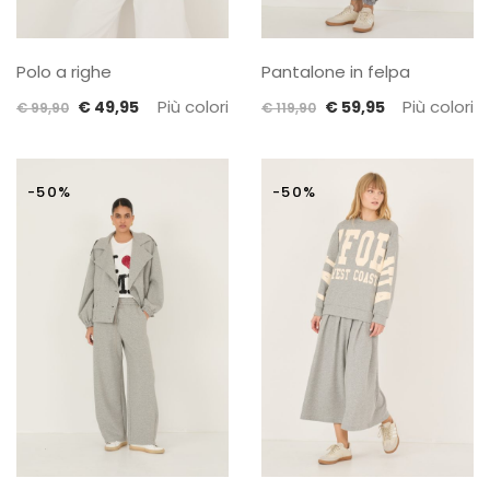
Polo a righe
Pantalone in felpa
Il
Il
Più colori
Il
Il
Più colori
€
49,95
€
59,95
€
99,90
€
119,90
prezzo
prezzo
prezzo
prezzo
originale
attuale
originale
attuale
era:
è:
era:
è:
-50%
-50%
€ 99,90.
€ 49,95.
€ 119,90.
€ 59,95.