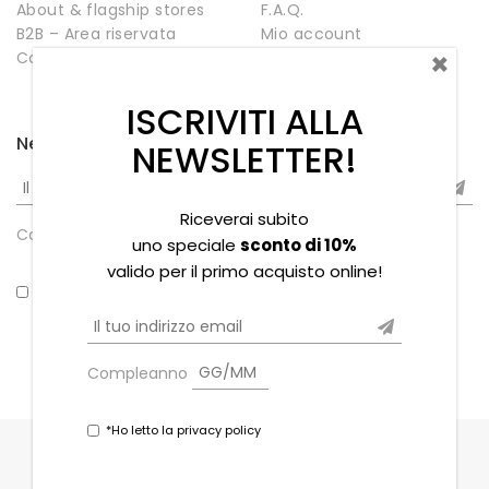
About & flagship stores
F.A.Q.
B2B – Area riservata
Mio account
×
Contatti
Negozio
Wishlist
ISCRIVITI ALLA
Newsletter
NEWSLETTER!
Riceverai subito
Compleanno
uno speciale
sconto di 10%
valido per il primo acquisto online!
*Ho letto la privacy policy
Compleanno
*Ho letto la privacy policy
Copyright © 2021 Souvenir Stores s.r.l. - P.iva
02379280973