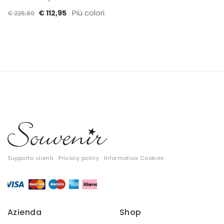
Il
Il
Più colori
€
112,95
€
225,90
prezzo
prezzo
originale
attuale
era:
è:
€ 225,90.
€ 112,95.
Supporto clienti
Privacy policy
Informativa Cookies
Azienda
Shop