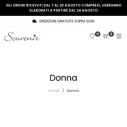
GLI ORDINI RICEVUTI DAL 7 AL 23 AGOSTO COMPRESI, VERRANNO
ELABORATI A PARTIRE DAL 24 AGOSTO
SPEDIZIONI GRATUITE SOPRA 100€
COLLEZIONE
SHOP
0
0
THREE WOMEN, ONE MEMORY
Souvenir Privée
SOUVENIR DE PARIS
Ultimi arrivi
LE MUSE – SOUVENIR PRIVÉE
Abiti
Donna
Accessori
Camicie
home
donna
Cappotti
Giacche
Gilet