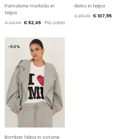
Pantalone morbido in
Abito in felpa
felpa
Il
Il
€
107,95
€
215,90
Il
Il
Più colori
€
62,45
prezzo
prezzo
€
124,90
prezzo
prezzo
originale
attuale
originale
attuale
era:
è:
era:
è:
€ 215,90.
€ 107,95.
-50%
€ 124,90.
€ 62,45.
Bomber felpa in cotone