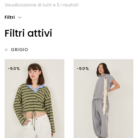
Visualizzazione di tutti e 5 i risultati
Giubbotti
Filtri
Gonne
Filtri attivi
Maglie
Pantaloni
GRIGIO
T-shirt
-50%
-50%
Top
Tute
Tutti
Gift Card