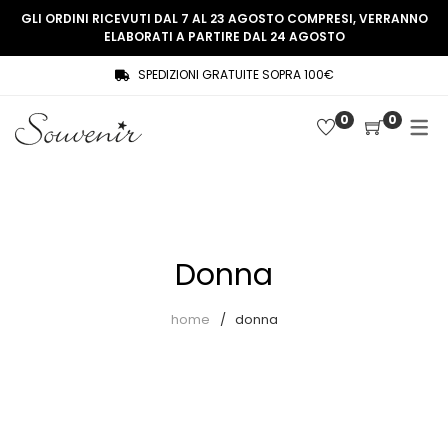
GLI ORDINI RICEVUTI DAL 7 AL 23 AGOSTO COMPRESI, VERRANNO
ELABORATI A PARTIRE DAL 24 AGOSTO
SPEDIZIONI GRATUITE SOPRA 100€
COLLEZIONE
SHOP
0
0
THREE WOMEN, ONE MEMORY
Souvenir Privée
SOUVENIR DE PARIS
Ultimi arrivi
LE MUSE – SOUVENIR PRIVÉE
Abiti
Donna
Accessori
Camicie
home
donna
Cappotti
Giacche
Gilet