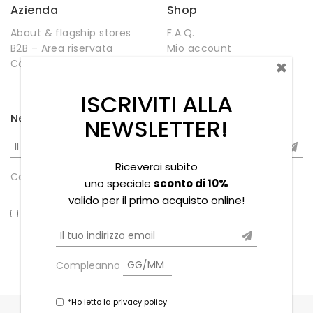
Azienda
Shop
About & flagship stores
F.A.Q.
B2B – Area riservata
Mio account
×
Contatti
Negozio
Wishlist
ISCRIVITI ALLA
Newsletter
NEWSLETTER!
Riceverai subito
Compleanno
uno speciale
sconto di 10%
valido per il primo acquisto online!
*Ho letto la privacy policy
Compleanno
*Ho letto la privacy policy