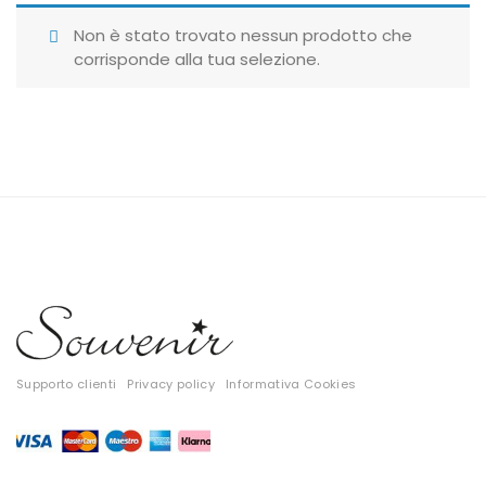
Giubbotti
Non è stato trovato nessun prodotto che
corrisponde alla tua selezione.
Gonne
Maglie
Pantaloni
T-shirt
Top
Tute
Tutti
Supporto clienti
Privacy policy
Informativa Cookies
Gift Card