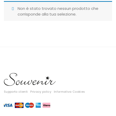
Giubbotti
Non è stato trovato nessun prodotto che
corrisponde alla tua selezione.
Gonne
Maglie
Pantaloni
T-shirt
Top
Tute
Tutti
Supporto clienti
Privacy policy
Informativa Cookies
Gift Card