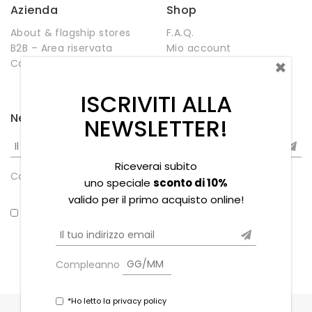
Azienda
Shop
About & flagship stores
F.A.Q.
B2B – Area riservata
Mio account
×
Contatti
Negozio
Wishlist
ISCRIVITI ALLA
Newsletter
NEWSLETTER!
Riceverai subito
Compleanno
uno speciale
sconto di 10%
valido per il primo acquisto online!
*Ho letto la privacy policy
Compleanno
*Ho letto la privacy policy