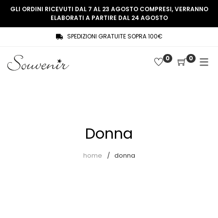
GLI ORDINI RICEVUTI DAL 7 AL 23 AGOSTO COMPRESI, VERRANNO
ELABORATI A PARTIRE DAL 24 AGOSTO
SPEDIZIONI GRATUITE SOPRA 100€
COLLEZIONE
SHOP
0
0
THREE WOMEN, ONE MEMORY
Souvenir Privée
SOUVENIR DE PARIS
Ultimi arrivi
LE MUSE – SOUVENIR PRIVÉE
Abiti
Donna
Accessori
Camicie
home
donna
Cappotti
Giacche
Gilet