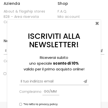
Azienda
Shop
About & flagship stores
F.A.Q.
B2B – Area riservata
Mio account
×
Contatti
Negozio
Wishlist
ISCRIVITI ALLA
Newsletter
NEWSLETTER!
Riceverai subito
Compleanno
uno speciale
sconto di 10%
valido per il primo acquisto online!
*Ho letto la privacy policy
Compleanno
*Ho letto la privacy policy