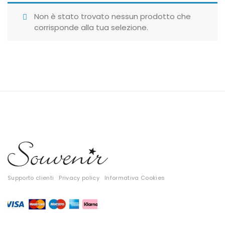
Giubbotti
Non è stato trovato nessun prodotto che
corrisponde alla tua selezione.
Gonne
Maglie
Pantaloni
T-shirt
Top
Tute
Tutti
Supporto clienti
Privacy policy
Informativa Cookies
Gift Card