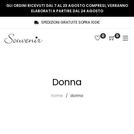
GLI ORDINI RICEVUTI DAL 7 AL 23 AGOSTO COMPRESI, VERRANNO
ELABORATI A PARTIRE DAL 24 AGOSTO
SPEDIZIONI GRATUITE SOPRA 100€
COLLEZIONE
SHOP
0
0
THREE WOMEN, ONE MEMORY
Souvenir Privée
SOUVENIR DE PARIS
Ultimi arrivi
LE MUSE – SOUVENIR PRIVÉE
Abiti
Donna
Accessori
Camicie
home
donna
Cappotti
Giacche
Gilet