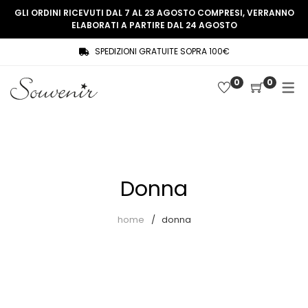
GLI ORDINI RICEVUTI DAL 7 AL 23 AGOSTO COMPRESI, VERRANNO
ELABORATI A PARTIRE DAL 24 AGOSTO
SPEDIZIONI GRATUITE SOPRA 100€
COLLEZIONE
SHOP
0
0
THREE WOMEN, ONE MEMORY
Souvenir Privée
SOUVENIR DE PARIS
Ultimi arrivi
LE MUSE – SOUVENIR PRIVÉE
Abiti
Donna
Accessori
Camicie
home
donna
Cappotti
Giacche
Gilet