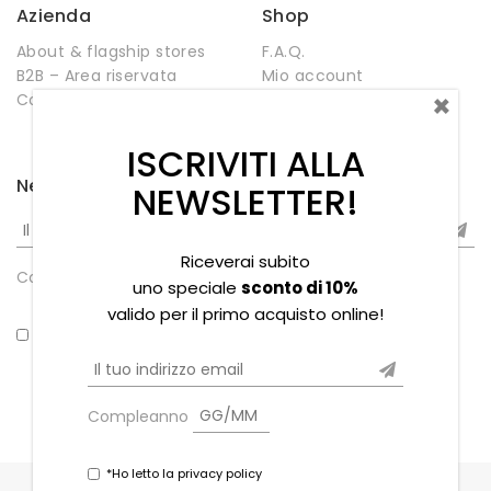
Azienda
Shop
About & flagship stores
F.A.Q.
B2B – Area riservata
Mio account
×
Contatti
Negozio
Wishlist
ISCRIVITI ALLA
Newsletter
NEWSLETTER!
Riceverai subito
Compleanno
uno speciale
sconto di 10%
valido per il primo acquisto online!
*Ho letto la privacy policy
Compleanno
*Ho letto la privacy policy