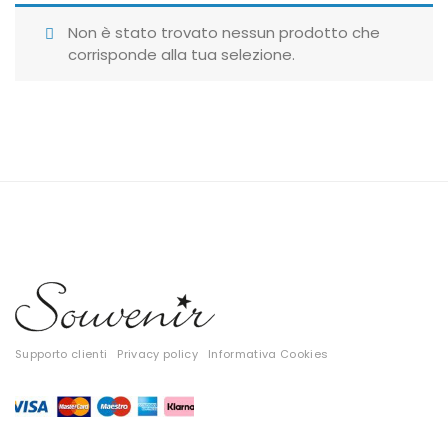
Giubbotti
Non è stato trovato nessun prodotto che
corrisponde alla tua selezione.
Gonne
Maglie
Pantaloni
T-shirt
Top
Tute
Tutti
Supporto clienti
Privacy policy
Informativa Cookies
Gift Card