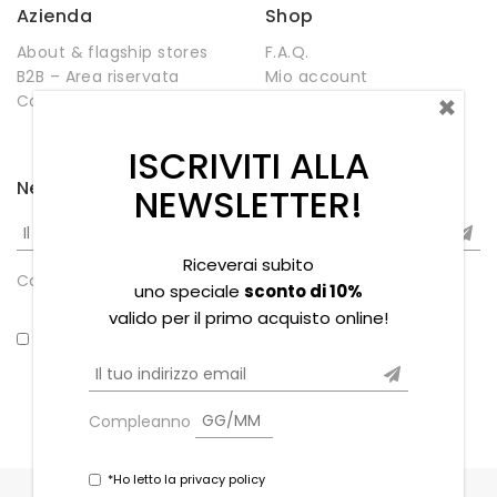
Azienda
Shop
About & flagship stores
F.A.Q.
B2B – Area riservata
Mio account
×
Contatti
Negozio
Wishlist
ISCRIVITI ALLA
Newsletter
NEWSLETTER!
Riceverai subito
Compleanno
uno speciale
sconto di 10%
valido per il primo acquisto online!
*Ho letto la privacy policy
Compleanno
*Ho letto la privacy policy