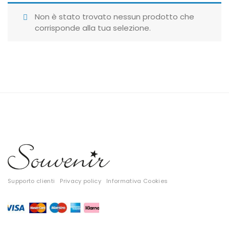
Giubbotti
Non è stato trovato nessun prodotto che
corrisponde alla tua selezione.
Gonne
Maglie
Pantaloni
T-shirt
Top
Tute
Tutti
Supporto clienti
Privacy policy
Informativa Cookies
Gift Card