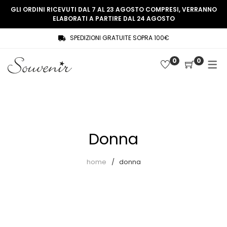
GLI ORDINI RICEVUTI DAL 7 AL 23 AGOSTO COMPRESI, VERRANNO
ELABORATI A PARTIRE DAL 24 AGOSTO
SPEDIZIONI GRATUITE SOPRA 100€
COLLEZIONE
SHOP
0
0
THREE WOMEN, ONE MEMORY
Souvenir Privée
SOUVENIR DE PARIS
Ultimi arrivi
LE MUSE – SOUVENIR PRIVÉE
Abiti
Donna
Accessori
Camicie
home
donna
Cappotti
Giacche
Gilet