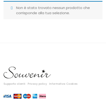
Giubbotti
Non è stato trovato nessun prodotto che
corrisponde alla tua selezione.
Gonne
Maglie
Pantaloni
T-shirt
Top
Tute
Tutti
Supporto clienti
Privacy policy
Informativa Cookies
Gift Card