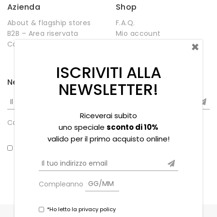
Azienda
Shop
About & flagship stores
F.A.Q.
B2B – Area riservata
Mio account
×
Contatti
Negozio
Wishlist
ISCRIVITI ALLA
Newsletter
NEWSLETTER!
Riceverai subito
Compleanno
uno speciale
sconto di 10%
valido per il primo acquisto online!
*Ho letto la privacy policy
Compleanno
*Ho letto la privacy policy