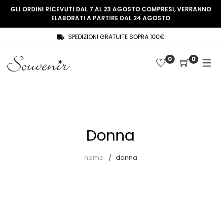
GLI ORDINI RICEVUTI DAL 7 AL 23 AGOSTO COMPRESI, VERRANNO
ELABORATI A PARTIRE DAL 24 AGOSTO
SPEDIZIONI GRATUITE SOPRA 100€
COLLEZIONE
SHOP
0
0
THREE WOMEN, ONE MEMORY
Souvenir Privée
SOUVENIR DE PARIS
Ultimi arrivi
LE MUSE – SOUVENIR PRIVÉE
Abiti
Donna
Accessori
Camicie
home
donna
Cappotti
Giacche
Gilet