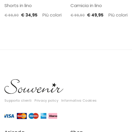
Shorts in lino
Camicia in lino
Il
Il
Più colori
Il
Il
Più colori
€
34,95
€
49,95
€
69,90
€
99,90
prezzo
prezzo
prezzo
prezzo
originale
attuale
originale
attuale
era:
è:
era:
è:
€ 69,90.
€ 34,95.
€ 99,90.
€ 49,95.
Supporto clienti
Privacy policy
Informativa Cookies