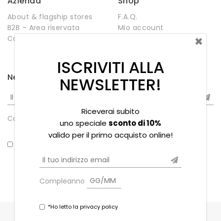
Azienda
Shop
About & flagship stores
F.A.Q.
B2B – Area riservata
Mio account
×
Contatti
Negozio
Wishlist
ISCRIVITI ALLA
Newsletter
NEWSLETTER!
Riceverai subito
Compleanno
uno speciale
sconto di 10%
valido per il primo acquisto online!
*Ho letto la privacy policy
Compleanno
*Ho letto la privacy policy