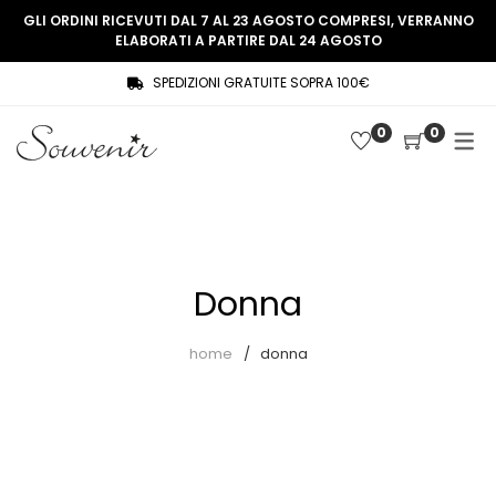
GLI ORDINI RICEVUTI DAL 7 AL 23 AGOSTO COMPRESI, VERRANNO
ELABORATI A PARTIRE DAL 24 AGOSTO
SPEDIZIONI GRATUITE SOPRA 100€
COLLEZIONE
SHOP
0
0
THREE WOMEN, ONE MEMORY
Souvenir Privée
SOUVENIR DE PARIS
Ultimi arrivi
LE MUSE – SOUVENIR PRIVÉE
Abiti
Donna
Accessori
Camicie
home
donna
Cappotti
Giacche
Gilet