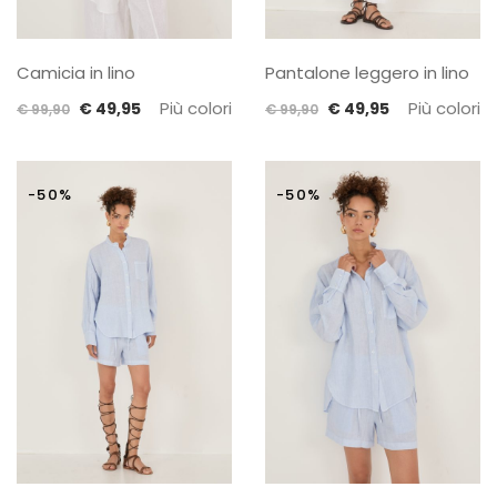
Camicia in lino
Pantalone leggero in lino
Il
Il
Più colori
Il
Il
Più colori
€
49,95
€
49,95
€
99,90
€
99,90
prezzo
prezzo
prezzo
prezzo
originale
attuale
originale
attuale
era:
è:
era:
è:
-50%
-50%
€ 99,90.
€ 49,95.
€ 99,90.
€ 49,95.