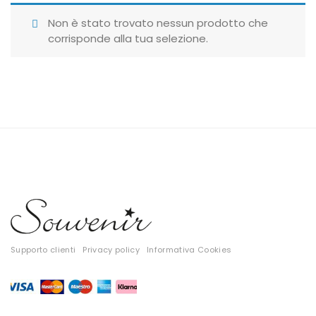
Giubbotti
Non è stato trovato nessun prodotto che
corrisponde alla tua selezione.
Gonne
Maglie
Pantaloni
T-shirt
Top
Tute
Tutti
Supporto clienti
Privacy policy
Informativa Cookies
Gift Card