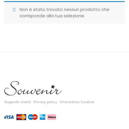
Giubbotti
Non è stato trovato nessun prodotto che
corrisponde alla tua selezione.
Gonne
Maglie
Pantaloni
T-shirt
Top
Tute
Tutti
Supporto clienti
Privacy policy
Informativa Cookies
Gift Card