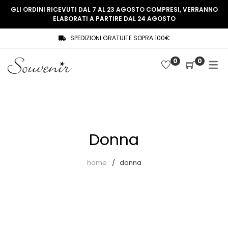
GLI ORDINI RICEVUTI DAL 7 AL 23 AGOSTO COMPRESI, VERRANNO
ELABORATI A PARTIRE DAL 24 AGOSTO
SPEDIZIONI GRATUITE SOPRA 100€
COLLEZIONE
SHOP
0
0
THREE WOMEN, ONE MEMORY
Souvenir Privée
SOUVENIR DE PARIS
Ultimi arrivi
LE MUSE – SOUVENIR PRIVÉE
Abiti
Donna
Accessori
Camicie
home
donna
Cappotti
Giacche
Gilet