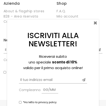
Azienda
Shop
About & flagship stores
F.A.Q.
B2B – Area riservata
Mio account
×
Contatti
Negozio
Wishlist
ISCRIVITI ALLA
Newsletter
NEWSLETTER!
Riceverai subito
Compleanno
uno speciale
sconto di 10%
valido per il primo acquisto online!
*Ho letto la privacy policy
Compleanno
*Ho letto la privacy policy