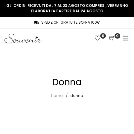
GLI ORDINI RICEVUTI DAL 7 AL 23 AGOSTO COMPRESI, VERRANNO
ELABORATI A PARTIRE DAL 24 AGOSTO
SPEDIZIONI GRATUITE SOPRA 100€
COLLEZIONE
SHOP
0
0
THREE WOMEN, ONE MEMORY
Souvenir Privée
SOUVENIR DE PARIS
Ultimi arrivi
LE MUSE – SOUVENIR PRIVÉE
Abiti
Donna
Accessori
Camicie
home
donna
Cappotti
Giacche
Gilet