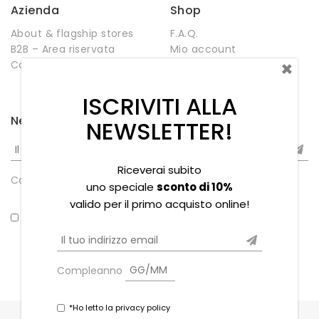
Azienda
Shop
About & flagship stores
F.A.Q.
B2B – Area riservata
Mio account
×
Contatti
Negozio
Wishlist
ISCRIVITI ALLA
Newsletter
NEWSLETTER!
Riceverai subito
Compleanno
uno speciale
sconto di 10%
valido per il primo acquisto online!
*Ho letto la privacy policy
Compleanno
*Ho letto la privacy policy