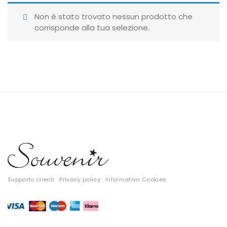
Giubbotti
Non è stato trovato nessun prodotto che
corrisponde alla tua selezione.
Gonne
Maglie
Pantaloni
T-shirt
Top
Tute
Tutti
Supporto clienti
Privacy policy
Informativa Cookies
Gift Card