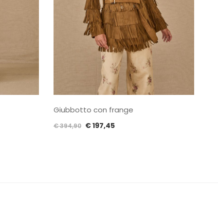
Giubbotto con frange
Il
Il
€
197,45
€
394,90
prezzo
prezzo
originale
attuale
era:
è:
€ 394,90.
€ 197,45.