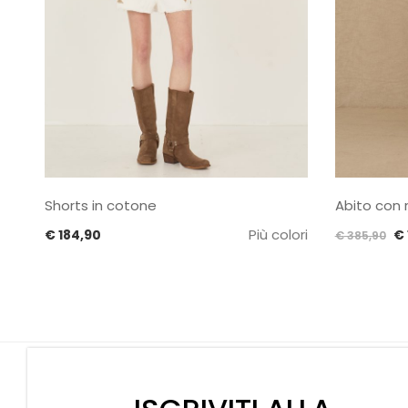
Shorts in cotone
Abito con 
Più colori
Il
€
184,90
€
€
385,90
p
or
er
€ 