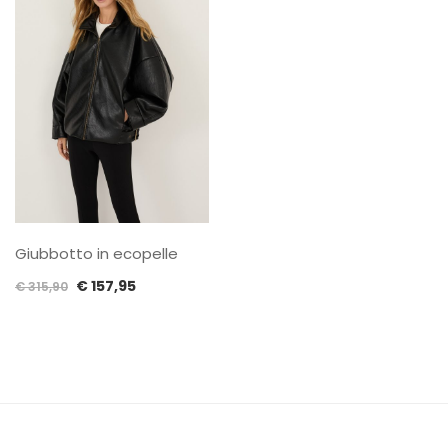
Giubbotto in ecopelle
Il
Il
€
157,95
€
315,90
prezzo
prezzo
originale
attuale
era:
è:
€ 315,90.
€ 157,95.