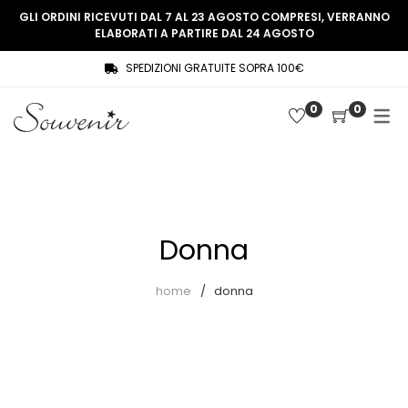
GLI ORDINI RICEVUTI DAL 7 AL 23 AGOSTO COMPRESI, VERRANNO
ELABORATI A PARTIRE DAL 24 AGOSTO
SPEDIZIONI GRATUITE SOPRA 100€
COLLEZIONE
SHOP
0
0
THREE WOMEN, ONE MEMORY
Souvenir Privée
SOUVENIR DE PARIS
Ultimi arrivi
LE MUSE – SOUVENIR PRIVÉE
Abiti
Donna
Accessori
Camicie
home
donna
Cappotti
Giacche
Gilet