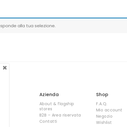
sponde alla tua selezione.
×
Azienda
Shop
About & flagship
F.A.Q.
stores
Mio account
B2B – Area riservata
Negozio
Contatti
Wishlist